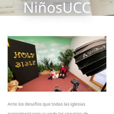
NiñosUCC
View
Larger
Image
Ante los desafíos que todas las iglesias
experimentaron cuando los servicios de